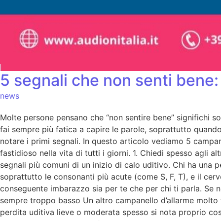
5 segnali che non senti bene: 
news
Molte persone pensano che “non sentire bene” significhi solo
fai sempre più fatica a capire le parole, soprattutto quand
notare i primi segnali. In questo articolo vediamo 5 campane
fastidioso nella vita di tutti i giorni. 1. Chiedi spesso agli 
segnali più comuni di un inizio di calo uditivo. Chi ha una p
soprattutto le consonanti più acute (come S, F, T), e il cerve
conseguente imbarazzo sia per te che per chi ti parla. Se no
sempre troppo basso Un altro campanello d’allarme molto fr
perdita uditiva lieve o moderata spesso si nota proprio così