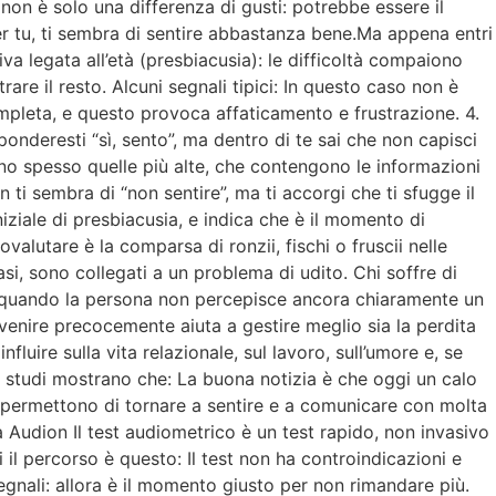
non è solo una differenza di gusti: potrebbe essere il
per tu, ti sembra di sentire abbastanza bene.Ma appena entri
iva legata all’età (presbiacusia): le difficoltà compaiono
rare il resto. Alcuni segnali tipici: In questo caso non è
pleta, e questo provoca affaticamento e frustrazione. 4.
ponderesti “sì, sento”, ma dentro di te sai che non capisci
o spesso quelle più alte, che contengono le informazioni
 ti sembra di “non sentire”, ma ti accorgi che ti sfugge il
iziale di presbiacusia, e indica che è il momento di
valutare è la comparsa di ronzii, fischi o fruscii nelle
si, sono collegati a un problema di udito. Chi soffre di
che quando la persona non percepisce ancora chiaramente un
ervenire precocemente aiuta a gestire meglio sia la perdita
fluire sulla vita relazionale, sul lavoro, sull’umore e, se
ti studi mostrano che: La buona notizia è che oggi un calo
 e permettono di tornare a sentire e a comunicare con molta
a Audion Il test audiometrico è un test rapido, non invasivo
l percorso è questo: Il test non ha controindicazioni e
 segnali: allora è il momento giusto per non rimandare più.