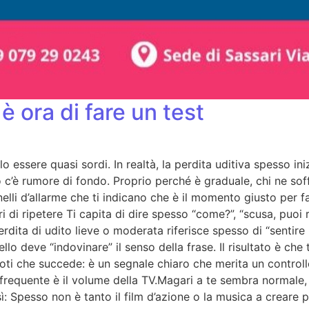
è ora di fare un test
 essere quasi sordi. In realtà, la perdita uditiva spesso ini
o c’è rumore di fondo. Proprio perché è graduale, chi ne sof
lli d’allarme che ti indicano che è il momento giusto per far
altri di ripetere Ti capita di dire spesso “come?”, “scusa, puo
erdita di udito lieve o moderata riferisce spesso di “sentire
llo deve “indovinare” il senso della frase. Il risultato è che 
ti che succede: è un segnale chiaro che merita un controllo 
equente è il volume della TV.Magari a te sembra normale, m
: Spesso non è tanto il film d’azione o la musica a creare p