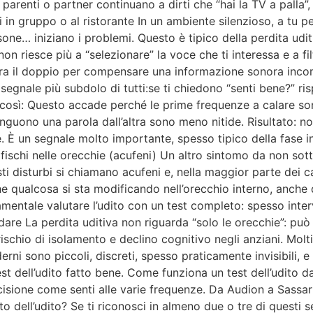
renti o partner continuano a dirti che “hai la TV a palla”, 
i in gruppo o al ristorante In un ambiente silenzioso, a tu 
sone… iniziano i problemi. Questo è tipico della perdita udit
n riesce più a “selezionare” la voce che ti interessa e a filt
ora il doppio per compensare una informazione sonora incom
segnale più subdolo di tutti:se ti chiedono “senti bene?” ris
osì: Questo accade perché le prime frequenze a calare son
inguono una parola dall’altra sono meno nitide. Risultato: non
. È un segnale molto importante, spesso tipico della fase in
 fischi nelle orecchie (acufeni) Un altro sintomo da non sotto
ti disturbi si chiamano acufeni e, nella maggior parte dei ca
e che qualcosa si sta modificando nell’orecchio interno, an
ndamentale valutare l’udito con un test completo: spesso int
dare La perdita uditiva non riguarda “solo le orecchie”: può in
ischio di isolamento e declino cognitivo negli anziani. Mol
rni sono piccoli, discreti, spesso praticamente invisibili,
st dell’udito fatto bene. Come funziona un test dell’udito d
ione come senti alle varie frequenze. Da Audion a Sassari i
ito dell’udito? Se ti riconosci in almeno due o tre di questi